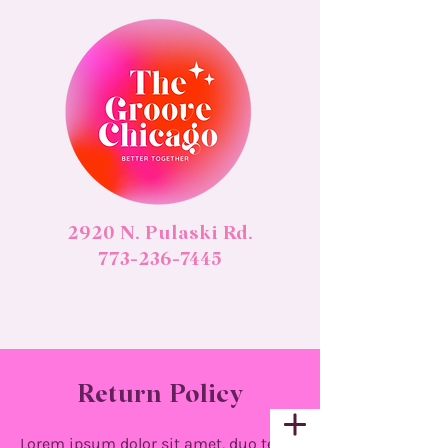
2920 N. Pulaski Rd.
773-236-7445
Return Policy
Lorem ipsum dolor sit amet, duo te