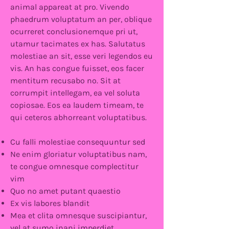
animal appareat at pro. Vivendo
phaedrum voluptatum an per, oblique
ocurreret conclusionemque pri ut,
utamur tacimates ex has. Salutatus
molestiae an sit, esse veri legendos eu
vis. An has congue fuisset, eos facer
mentitum recusabo no. Sit at
corrumpit intellegam, ea vel soluta
copiosae. Eos ea laudem timeam, te
qui ceteros abhorreant voluptatibus.
Cu falli molestiae consequuntur sed
Ne enim gloriatur voluptatibus nam,
te congue omnesque complectitur
vim
Quo no amet putant quaestio
Ex vis labores blandit
Mea et clita omnesque suscipiantur,
vel at sumo inani imperdiet